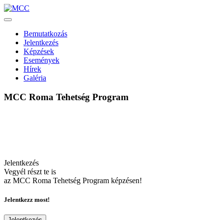
Bemutatkozás
Jelentkezés
Képzések
Események
Hírek
Galéria
MCC Roma Tehetség Program
Roma tehetségek a jövőért
Jelentkezés
Vegyél részt te is
az MCC Roma Tehetség Program képzésen!
Jelentkezz most!
Jelentkezés